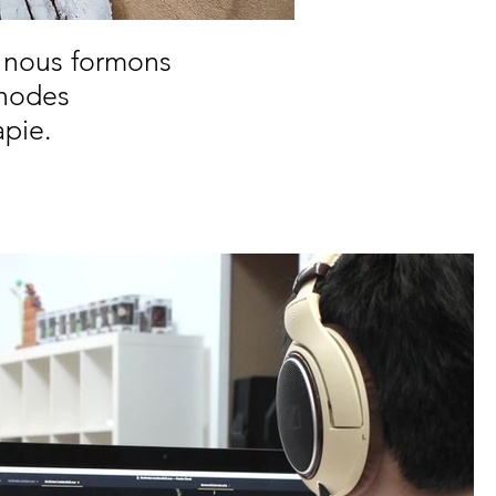
 nous formons
thodes
pie.
s